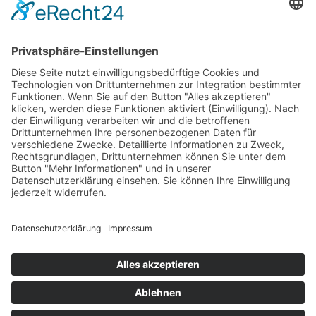
»
Impressum
»
Datenschutz
»
Login
kontakt
Maler Merkle GbR
Christoph-Rodt-Straße 8
89257 Illertissen
Telefon:
07303 3471
E-Mail:
info@maler-merkle.de
Verschärft von
PEPPERONI
DESIGN