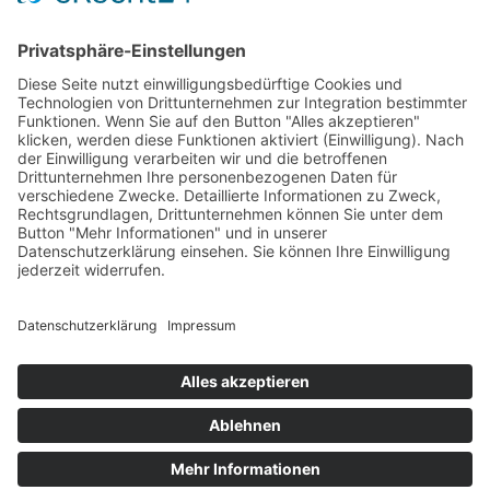
»
Datenschutz
»
Login
kontakt
Maler Merkle GbR
Christoph-Rodt-Straße 8
89257 Illertissen
Telefon:
07303 3471
E-Mail:
info@maler-merkle.de
Verschärft von
PEPPERONI
DESIGN